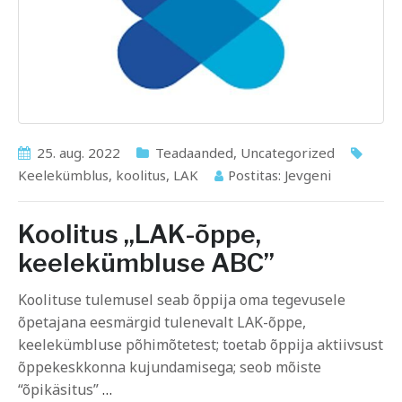
25. aug. 2022
Teadaanded
,
Uncategorized
Keelekümblus
,
koolitus
,
LAK
Postitas:
Jevgeni
Koolitus „LAK-õppe,
keelekümbluse ABC”
Koolituse tulemusel seab õppija oma tegevusele
õpetajana eesmärgid tulenevalt LAK-õppe,
keelekümbluse põhimõtetest; toetab õppija aktiivsust
õppekeskkonna kujundamisega; seob mõiste
“õpikäsitus”
…