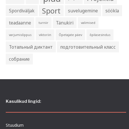
Sport
Spordiväljak
suvelugemine
söökla
teadaanne
Tänukiri
turniir
valimised
varjumisõppus
viktoriin
Õpetajate päev
õpilasesindus
Тотальный диктант
подготовительный класс
собрание
Kasulikud lingid:
Stuudium