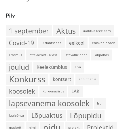
Pilv
Aktus
1 september
avautud uste päev
Covid-19
eelkool
Distantsõppe
emakeelepäev
Erasmus
ettevalmistusklass
Ettevõtlik noor
jalgrattas
jõulud
Keelekümblus
KiVa
Konkurss
kontsert
Koolitoetus
koosolek
LAK
Koroonaviirus
lapsevanema koosolek
laul
Lõpupidu
Lõpuaktus
luuleõhtu
pidu
Projektid
maskott
nimi
projekt