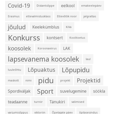
Covid-19
eelkool
Distantsõppe
emakeelepäev
Erasmus
ettevalmistusklass
Ettevõtlik noor
jalgrattas
jõulud
Keelekümblus
KiVa
Konkurss
kontsert
Koolitoetus
koosolek
LAK
Koroonaviirus
lapsevanema koosolek
laul
Lõpupidu
Lõpuaktus
luuleõhtu
pidu
Projektid
maskott
nimi
projekt
Sport
Spordiväljak
suvelugemine
söökla
teadaanne
Tänukiri
turniir
valimised
varjumisõppus
viktoriin
Õpetajate päev
õpilasesindus