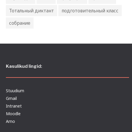
Тотальный диктант
подготовительный класс
собрание
Kasulikud lingid:
Stuudium
Gmail
Intranet
Moodle
Arno