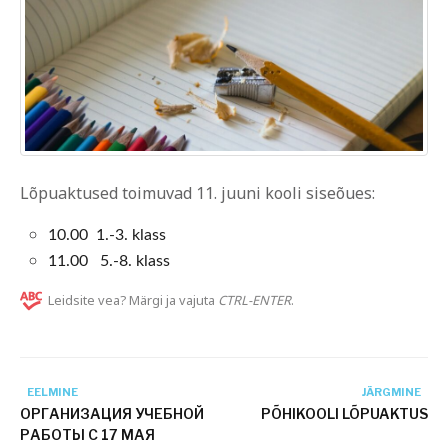
Lõpuaktused toimuvad 11. juuni kooli siseõues:
10.00 1.-3. klass
11.00 5.-8. klass
Leidsite vea? Märgi ja vajuta
CTRL-ENTER
.
EELMINE
JÄRGMINE
ОРГАНИЗАЦИЯ УЧЕБНОЙ
PÕHIKOOLI LÕPUAKTUS
РАБОТЫ С 17 МАЯ