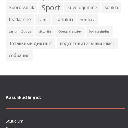
Sport
Spordiväljak
suvelugemine
söökla
teadaanne
Tänukiri
turniir
valimised
varjumisõppus
viktoriin
Õpetajate päev
õpilasesindus
Тотальный диктант
подготовительный класс
собрание
Kasulikud lingid:
Stuudium