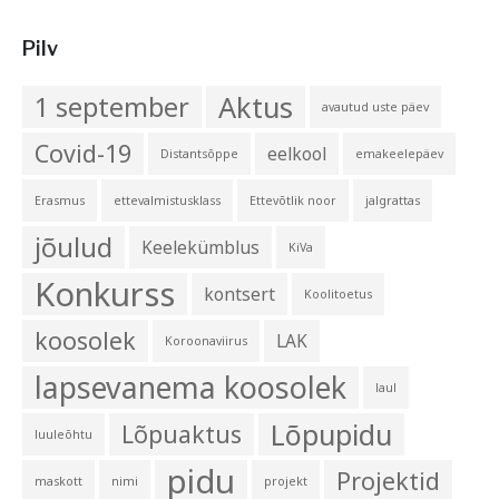
Pilv
Aktus
1 september
avautud uste päev
Covid-19
eelkool
Distantsõppe
emakeelepäev
Erasmus
ettevalmistusklass
Ettevõtlik noor
jalgrattas
jõulud
Keelekümblus
KiVa
Konkurss
kontsert
Koolitoetus
koosolek
LAK
Koroonaviirus
lapsevanema koosolek
laul
Lõpupidu
Lõpuaktus
luuleõhtu
pidu
Projektid
maskott
nimi
projekt