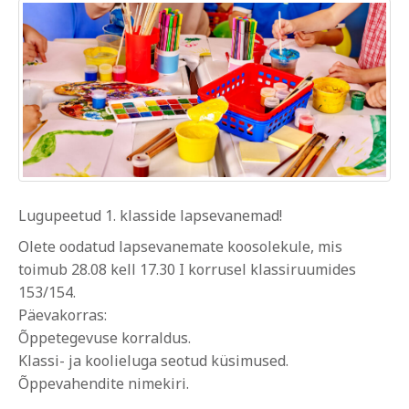
Lugupeetud 1. klasside lapsevanemad!
Olete oodatud lapsevanemate koosolekule, mis
toimub 28.08 kell 17.30 I korrusel klassiruumides
153/154.
Päevakorras:
Õppetegevuse korraldus.
Klassi- ja koolieluga seotud küsimused.
Õppevahendite nimekiri.