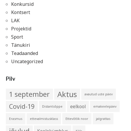
Konkursid
Kontsert
LAK
Projektid
Sport
Tänukiri
Teadaanded
Uncategorized
Pilv
Aktus
1 september
avautud uste päev
Covid-19
eelkool
Distantsõppe
emakeelepäev
Erasmus
ettevalmistusklass
Ettevõtlik noor
jalgrattas
jõulud
Keelekümblus
KiVa