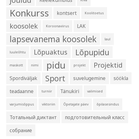
Konkurss
kontsert
Koolitoetus
koosolek
LAK
Koroonaviirus
lapsevanema koosolek
laul
Lõpupidu
Lõpuaktus
luuleõhtu
pidu
Projektid
maskott
nimi
projekt
Sport
Spordiväljak
suvelugemine
söökla
teadaanne
Tänukiri
turniir
valimised
varjumisõppus
viktoriin
Õpetajate päev
õpilasesindus
Тотальный диктант
подготовительный класс
собрание