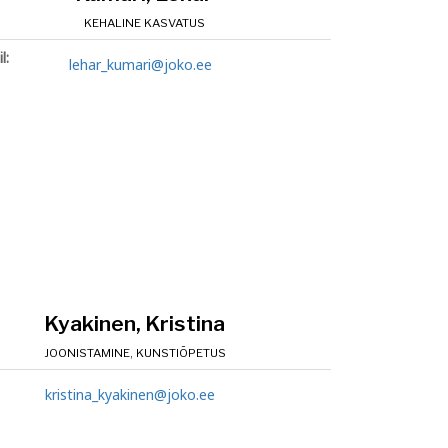
KEHALINE KASVATUS
l:
lehar_kumari@joko.ee
Kyakinen, Kristina
JOONISTAMINE, KUNSTIÕPETUS
kristina_kyakinen@joko.ee