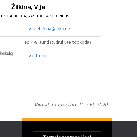
Žilkina, Vija
UKOGUHOIDJA, KÄSITÖÖ JA KODUNDUS
viia_zhilkina@joko.ee
N: 7.-8. tund (tüdrukute töökoda)
ekülg:
vaata siin
Viimati muudetud: 11. okt. 2020