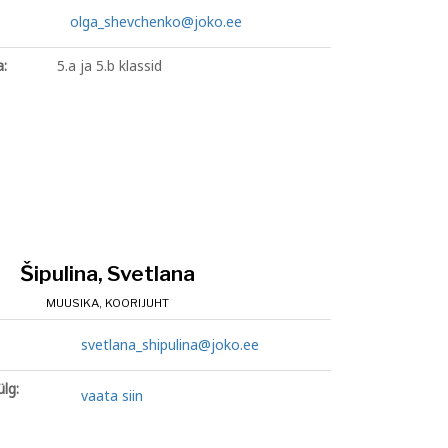
olga_shevchenko@joko.ee
a:
5.a ja 5.b klassid
Šipulina, Svetlana
MUUSIKA, KOORIJUHT
svetlana_shipulina@joko.ee
lg:
vaata siin