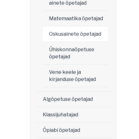
ainete õpetajad
Matemaatika õpetajad
Oskusainete õpetajad
Ühiskonnaõpetuse
õpetajad
Vene keele ja
kirjanduse õpetajad
Algõpetuse õpetajad
Klassijuhatajad
Õpiabi õpetajad