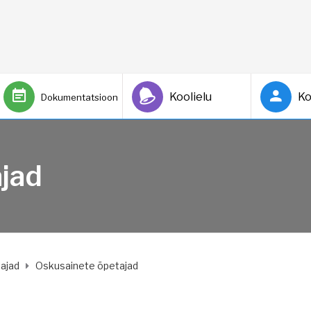
Koolielu
Ko
Dokumentatsioon
jad
ajad
Oskusainete õpetajad