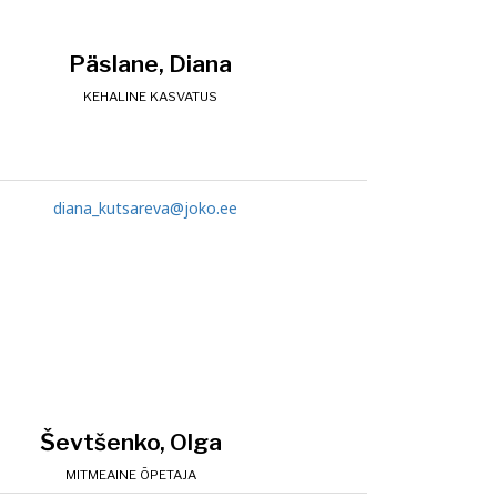
Päslane, Diana
KEHALINE KASVATUS
diana_kutsareva@joko.ee
Ševtšenko, Olga
MITMEAINE ÕPETAJA