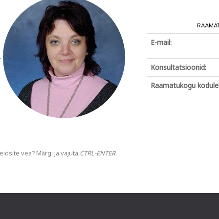
RAAMAT
E-mail:
.
Konsultatsioonid:
Raamatukogu koduleh
eidsite vea? Märgi ja vajuta
CTRL-ENTER
.