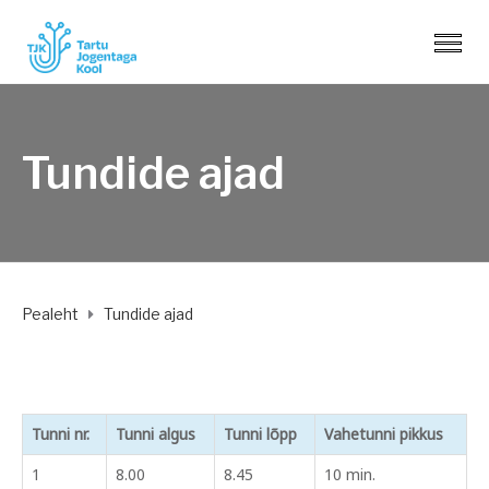
Tundide ajad
Pealeht
Tundide ajad
Tunni nr.
Tunni algus
Tunni lõpp
Vahetunni pikkus
1
8.00
8.45
10 min.