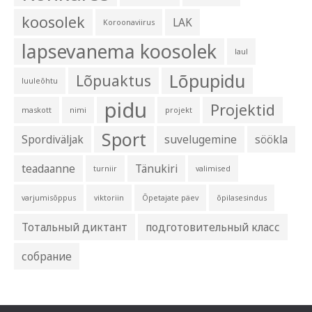
koosolek
LAK
Koroonaviirus
lapsevanema koosolek
laul
Lõpupidu
Lõpuaktus
luuleõhtu
pidu
Projektid
maskott
nimi
projekt
Sport
Spordiväljak
suvelugemine
söökla
teadaanne
Tänukiri
turniir
valimised
varjumisõppus
viktoriin
Õpetajate päev
õpilasesindus
Тотальный диктант
подготовительный класс
собрание