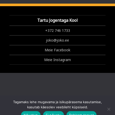
Tartu Jogentaga Kool
+372 746 1733
joko@joko.ee
Meie Facebook
Meie Instagram
Tagamaks lehe mugavama ja isikupärasema kasutamise,
Copyright © 2025 Tartu Jogentaga Kool
kasutab käesolev veebileht küpsiseid.
Nõustun
Ei nõustu
Rohkem teavet