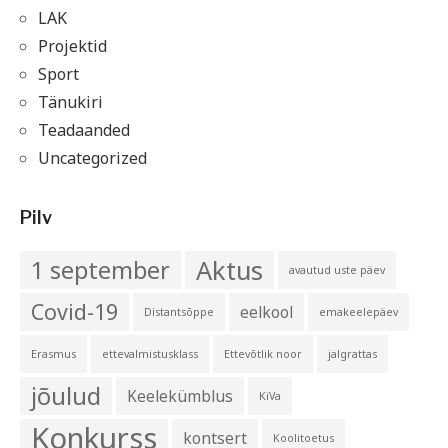
LAK
Projektid
Sport
Tänukiri
Teadaanded
Uncategorized
Pilv
Aktus
1 september
avautud uste päev
Covid-19
eelkool
Distantsõppe
emakeelepäev
Erasmus
ettevalmistusklass
Ettevõtlik noor
jalgrattas
jõulud
Keelekümblus
KiVa
Konkurss
kontsert
Koolitoetus