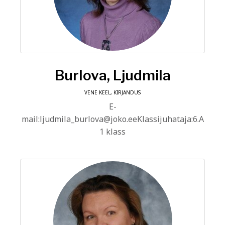
Burlova, Ljudmila
VENE KEEL, KIRJANDUS
E-
mail:ljudmila_burlova@joko.eeKlassijuhataja:6.A
1 klass