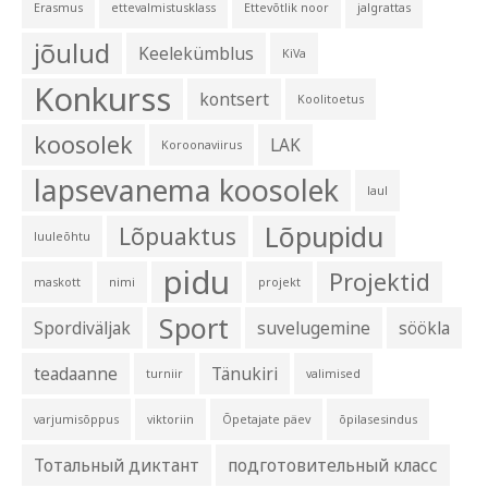
Erasmus
ettevalmistusklass
Ettevõtlik noor
jalgrattas
jõulud
Keelekümblus
KiVa
Konkurss
kontsert
Koolitoetus
koosolek
LAK
Koroonaviirus
lapsevanema koosolek
laul
Lõpupidu
Lõpuaktus
luuleõhtu
pidu
Projektid
maskott
nimi
projekt
Sport
Spordiväljak
suvelugemine
söökla
teadaanne
Tänukiri
turniir
valimised
varjumisõppus
viktoriin
Õpetajate päev
õpilasesindus
Тотальный диктант
подготовительный класс