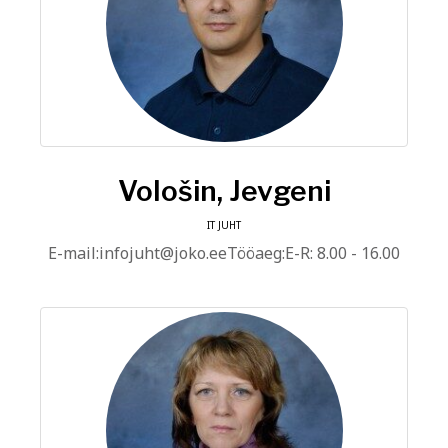
Vološin, Jevgeni
IT JUHT
E-mail:infojuht@joko.eeTööaeg:E-R: 8.00 - 16.00