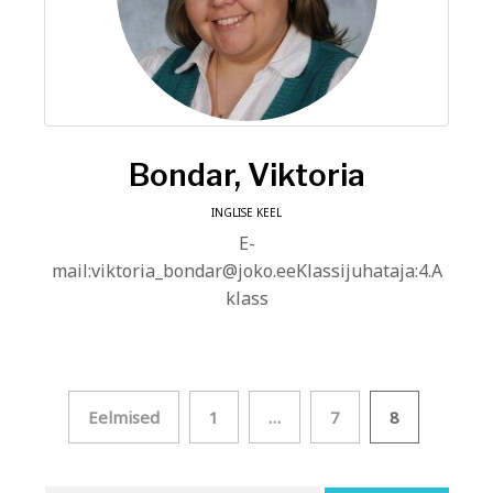
Bondar, Viktoria
INGLISE KEEL
E-
mail:viktoria_bondar@joko.eeKlassijuhataja:4.A
klass
Posts
Eelmised
1
…
7
8
pagination