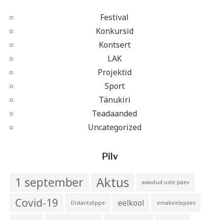
Festival
Konkursid
Kontsert
LAK
Projektid
Sport
Tänukiri
Teadaanded
Uncategorized
Pilv
Aktus
1 september
avautud uste päev
Covid-19
eelkool
Distantsõppe
emakeelepäev