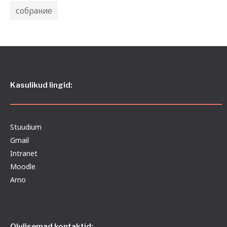
собрание
Kasulikud lingid:
Stuudium
Gmail
Intranet
Moodle
Arno
Olulisemad kontaktid: