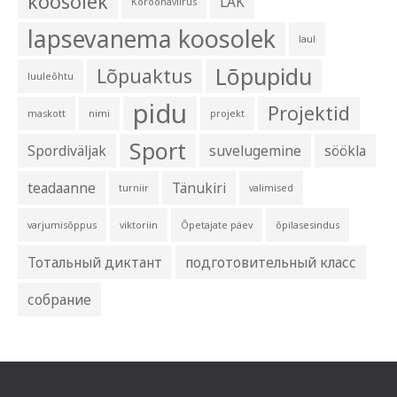
koosolek
LAK
Koroonaviirus
lapsevanema koosolek
laul
Lõpupidu
Lõpuaktus
luuleõhtu
pidu
Projektid
maskott
nimi
projekt
Sport
Spordiväljak
suvelugemine
söökla
teadaanne
Tänukiri
turniir
valimised
varjumisõppus
viktoriin
Õpetajate päev
õpilasesindus
Тотальный диктант
подготовительный класс
собрание