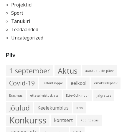
Projektid
Sport
Tänukiri
Teadaanded
Uncategorized
Pilv
Aktus
1 september
avautud uste päev
Covid-19
eelkool
Distantsõppe
emakeelepäev
Erasmus
ettevalmistusklass
Ettevõtlik noor
jalgrattas
jõulud
Keelekümblus
KiVa
Konkurss
kontsert
Koolitoetus