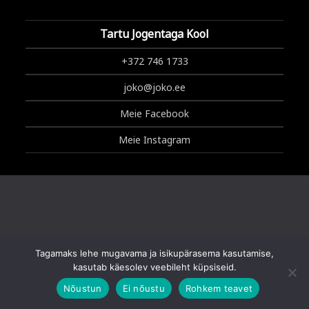
Tartu Jogentaga Kool
+372 746 1733
joko@joko.ee
Meie Facebook
Meie Instagram
Tagamaks lehe mugavama ja isikupärasema kasutamise,
Copyright © 2025 Tartu Jogentaga Kool
kasutab käesolev veebileht küpsiseid.
Nõustun
Ei nõustu
Rohkem teavet