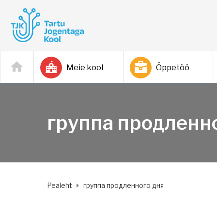
Meie kool
Õppetöö
группа продленн
Pealeht
группа продленного дня