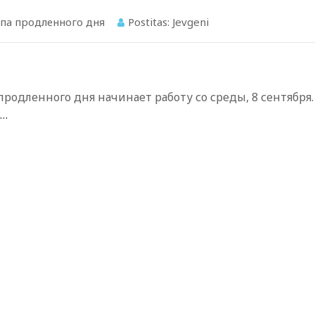
па продленного дня
Postitas:
Jevgeni
 продленного дня начинает работу со среды, 8 сентября.
…