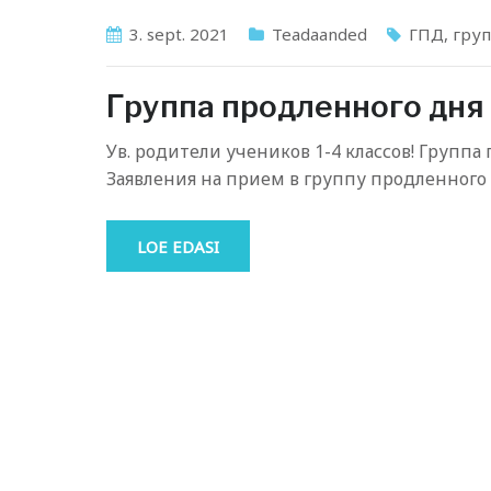
3. sept. 2021
Teadaanded
ГПД
,
груп
Группа продленного дня
Ув. родители учеников 1-4 классов! Группа
Заявления на прием в группу продленного
LOE EDASI