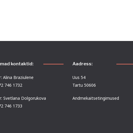
emad kontaktid:
Aadress:
: Alina Braziulene
Uus 54
372 746 1732
Tartu 50606
r: Svetlana Dolgorukova
Andmekaitsetingimused
372 746 1733