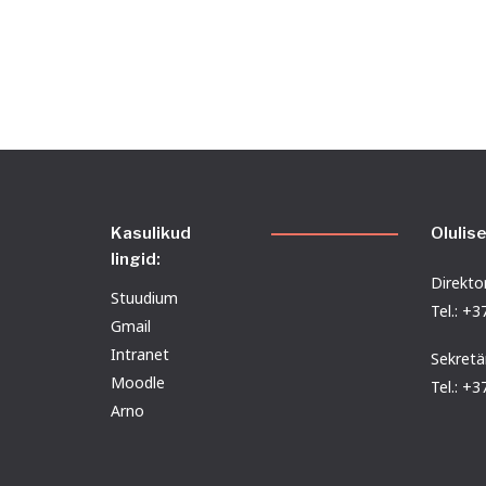
Kasulikud
Olulis
lingid:
Direktor
Stuudium
Tel.: +
Gmail
Intranet
Sekretä
Moodle
Tel.: +
Arno