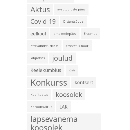
Aktus
avautud uste päev
Covid-19
Distantsõppe
eelkool
emakeelepäev
Erasmus
ettevalmistusklass
Ettevõtlik noor
jõulud
jalgrattas
Keelekümblus
KiVa
Konkurss
kontsert
koosolek
Koolitoetus
LAK
Koroonaviirus
lapsevanema
koosolek