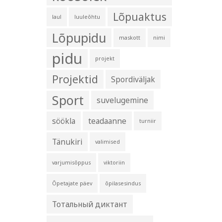
Lõpuaktus
laul
luuleõhtu
Lõpupidu
maskott
nimi
pidu
projekt
Projektid
Spordiväljak
Sport
suvelugemine
söökla
teadaanne
turniir
Tänukiri
valimised
varjumisõppus
viktoriin
Õpetajate päev
õpilasesindus
Тотальный диктант