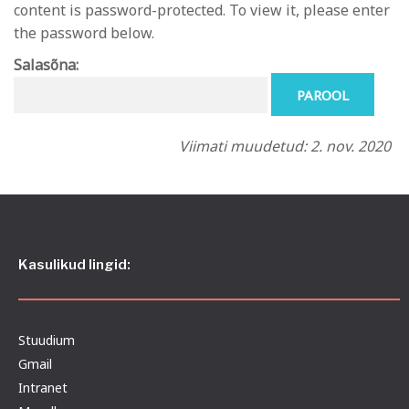
content is password-protected. To view it, please enter
the password below.
Salasõna:
Viimati muudetud: 2. nov. 2020
Kasulikud lingid:
Stuudium
Gmail
Intranet