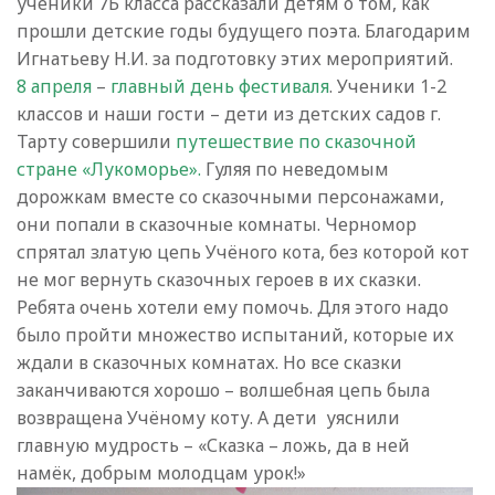
ученики 7Б класса рассказали детям о том, как
прошли детские годы будущего поэта. Благодарим
Игнатьеву Н.И. за подготовку этих мероприятий.
8 апреля
–
главный день фестиваля
. Ученики 1-2
классов и наши гости – дети из детских садов г.
Тарту совершили
путешествие по сказочной
стране «Лукоморье».
Гуляя по неведомым
дорожкам вместе со сказочными персонажами,
они попали в сказочные комнаты. Черномор
спрятал златую цепь Учёного кота, без которой кот
не мог вернуть сказочных героев в их сказки.
Ребята очень хотели ему помочь. Для этого надо
было пройти множество испытаний, которые их
ждали в сказочных комнатах. Но все сказки
заканчиваются хорошо – волшебная цепь была
возвращена Учёному коту. А дети уяснили
главную мудрость – «Сказка – ложь, да в ней
намёк, добрым молодцам урок!»