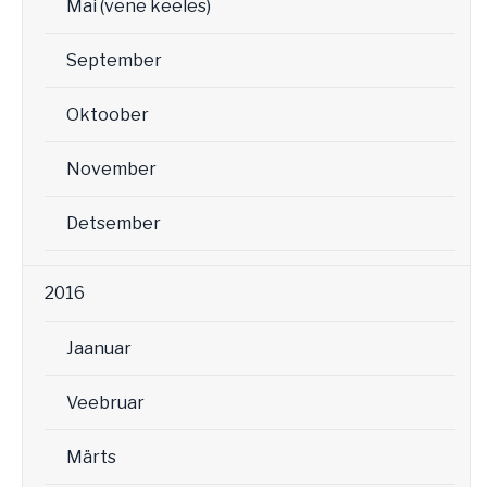
Mai (vene keeles)
September
Oktoober
November
Detsember
2016
Jaanuar
Veebruar
Märts