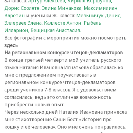
8А класса:
Артур Алексеев, Кирилл Коршунов,
Дорис Сооляте, Элина Минакова, Максимилиан
Каретин
и ученики 8С класса:
Мельничук Денис,
Эллервее Элена, Каллесте Антон, Рыбель
Илларион, Вещицкая Анастасия.
Все фотографии с мероприятия можно посмотреть
здесь
На региональном конкурсе чтецов-декламаторов
В конце третьей четверти мой учитель русского
языка Наталия Ивановна Игнатьева обратилась ко
мне с предложением поучаствовать в
региональном конкурсе чтецов-декламаторов
среди учеников 7-8 классов. Я с удовольствием
согласилась, ведь это отличная возможность
приобрести новый опыт.
Через несколько дней Наталия Ивановна принесла
мне стихотворение Саши Бест «История про
кошку и её человека». Оно мне очень понравилось,