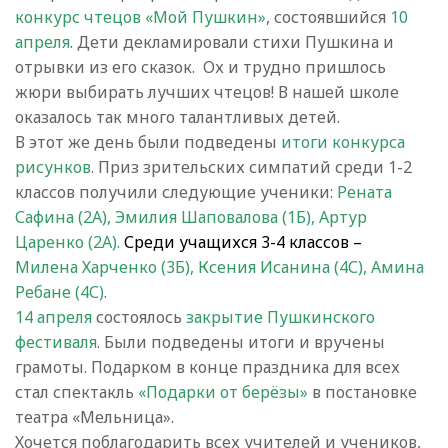
конкурс чтецов «Мой Пушкин»
, состоявшийся
10
апреля
. Дети декламировали стихи Пушкина и
отрывки из его сказок. Ох и трудно пришлось
жюри выбирать лучших чтецов! В нашей школе
оказалось так много талантливых детей.
В этот же день были подведены
итоги конкурса
рисунков
. Приз зрительских симпатий среди 1-2
классов получили следующие ученики:
Рената
Сафина (2А), Эмилия Шаповалова (1Б), Артур
Царенко (2А).
Среди учащихся 3-4 классов –
Милена Харченко (3Б), Ксения Исанина (4С), Амина
Ребане (4С)
.
14 апреля
состоялось
закрытие Пушкинского
фестиваля
. Были подведены итоги и вручены
грамоты. Подарком в конце праздника для всех
стал спектакль
«Подарки от берёзы»
в постановке
театра «Мельница».
Хочется поблагодарить всех учителей и учеников,