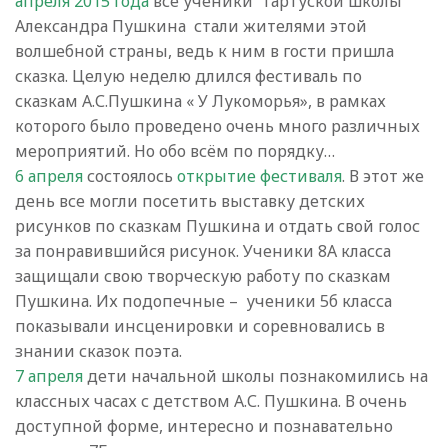
апреля 2015 года
все ученики Тартуской школы
Александра Пушкина стали жителями этой
волшебной страны, ведь к ним в гости пришла
сказка. Целую неделю длился фестиваль по
сказкам А.С.Пушкина « У Лукоморья», в рамках
которого было проведено очень много различных
мероприятий. Но обо всём по порядку…
6 апреля
состоялось
открытие фестиваля
. В этот же
день все могли посетить выставку детских
рисунков по сказкам Пушкина и отдать свой голос
за понравившийся рисунок. Ученики 8А класса
защищали свою творческую работу по сказкам
Пушкина. Их подопечные – ученики 5б класса
показывали инсценировки и соревновались в
знании сказок поэта.
7 апреля
дети начальной школы познакомились на
классных часах с детством А.С. Пушкина. В очень
доступной форме, интересно и познавательно