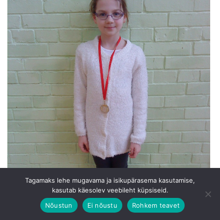
Tagamaks lehe mugavama ja isikupärasema kasutamise,
kasutab käesolev veebileht küpsiseid.
Nõustun
Ei nõustu
Rohkem teavet