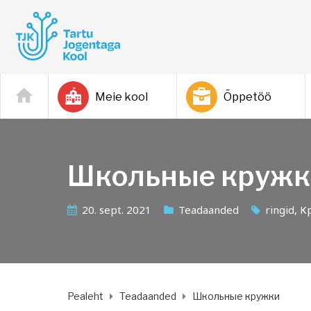
Meie kool
Õppetöö
Школьные кружк
20. sept. 2021
Teadaanded
ringid
,
К
Pealeht
Teadaanded
Школьные кружки