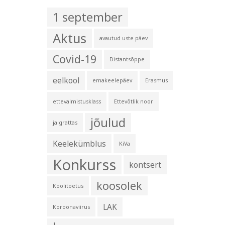
1 september
Aktus
avautud uste päev
Covid-19
Distantsõppe
eelkool
emakeelepäev
Erasmus
ettevalmistusklass
Ettevõtlik noor
jõulud
jalgrattas
Keelekümblus
KiVa
Konkurss
kontsert
koosolek
Koolitoetus
LAK
Koroonaviirus