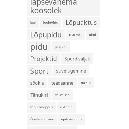
lapsevanema
koosolek
Lõpuaktus
laul
luuleõhtu
Lõpupidu
maskott
nimi
pidu
projekt
Projektid
Spordiväljak
Sport
suvelugemine
söökla
teadaanne
turniir
Tänukiri
valimised
varjumisõppus
viktoriin
Õpetajate päev
õpilasesindus