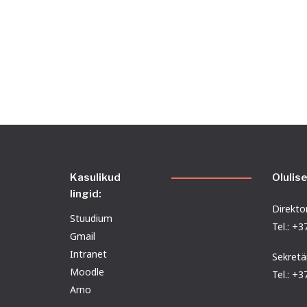
Kasulikud
Olulis
lingid:
Direktor
Stuudium
Tel.: +
Gmail
Intranet
Sekretä
Moodle
Tel.: +
Arno