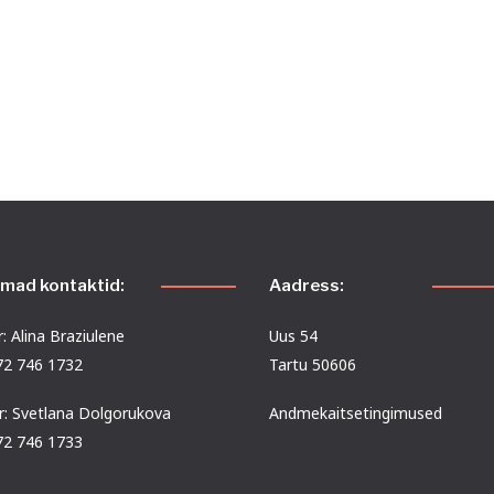
emad kontaktid:
Aadress:
: Alina Braziulene
Uus 54
372 746 1732
Tartu 50606
r: Svetlana Dolgorukova
Andmekaitsetingimused
372 746 1733