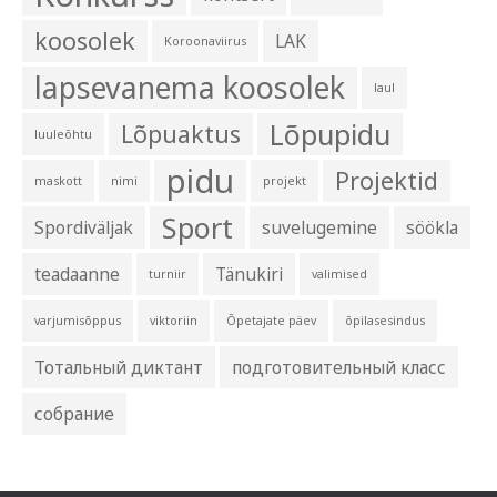
koosolek
LAK
Koroonaviirus
lapsevanema koosolek
laul
Lõpupidu
Lõpuaktus
luuleõhtu
pidu
Projektid
maskott
nimi
projekt
Sport
Spordiväljak
suvelugemine
söökla
teadaanne
Tänukiri
turniir
valimised
varjumisõppus
viktoriin
Õpetajate päev
õpilasesindus
Тотальный диктант
подготовительный класс
собрание