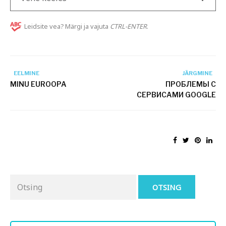
Leidsite vea? Märgi ja vajuta
CTRL-ENTER
.
EELMINE
JÄRGMINE
MINU EUROOPA
ПРОБЛЕМЫ С
СЕРВИСАМИ GOOGLE
Otsing
for: