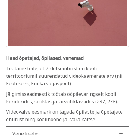
Head õpetajad, õpilased, vanemad!
Teatame teile, et 7. detsembrist on kooli
territooriumil suurendatud videokaamerate arv (nii
kooli sees, kui ka väljaspool).
Jälgimisseadmestik töötab ööpäevaringselt kooli
koridorides, sööklas ja arvutiklassides (237, 238).
Videovalve eesmärk on tagada õpilaste ja õpetajate
ohutust ning koolihoone ja -vara kaitse.
Vene keeles