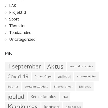
LAK
Projektid
Sport
Tänukiri
Teadaanded
Uncategorized
Pilv
Aktus
1 september
avautud uste päev
Covid-19
eelkool
Distantsõppe
emakeelepäev
Erasmus
ettevalmistusklass
Ettevõtlik noor
jalgrattas
jõulud
Keelekümblus
KiVa
Konkurss
kontsert
Koolitoetus