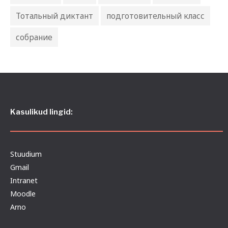
Тотальный диктант
подготовительный класс
собрание
Kasulikud lingid:
Stuudium
Gmail
Intranet
Moodle
Arno