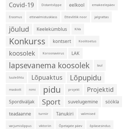
Covid-19
eelkool
Distantsõppe
emakeelepäev
Erasmus
ettevalmistusklass
Ettevõtlik noor
jalgrattas
jõulud
Keelekümblus
KiVa
Konkurss
kontsert
Koolitoetus
koosolek
LAK
Koroonaviirus
lapsevanema koosolek
laul
Lõpupidu
Lõpuaktus
luuleõhtu
pidu
Projektid
maskott
nimi
projekt
Sport
Spordiväljak
suvelugemine
söökla
teadaanne
Tänukiri
turniir
valimised
varjumisõppus
viktoriin
Õpetajate päev
õpilasesindus