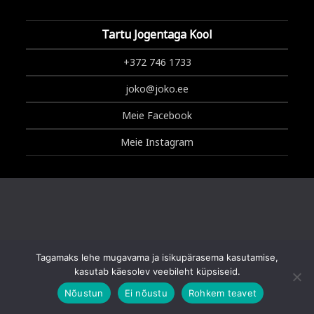
Tartu Jogentaga Kool
+372 746 1733
joko@joko.ee
Meie Facebook
Meie Instagram
Tagamaks lehe mugavama ja isikupärasema kasutamise,
Copyright © 2025 Tartu Jogentaga Kool
kasutab käesolev veebileht küpsiseid.
Nõustun
Ei nõustu
Rohkem teavet