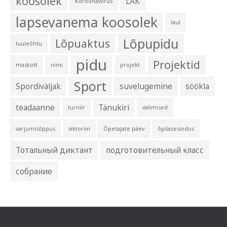
koosolek
LAK
Koroonaviirus
lapsevanema koosolek
laul
Lõpupidu
Lõpuaktus
luuleõhtu
pidu
Projektid
maskott
nimi
projekt
Sport
Spordiväljak
suvelugemine
söökla
teadaanne
Tänukiri
turniir
valimised
varjumisõppus
viktoriin
Õpetajate päev
õpilasesindus
Тотальный диктант
подготовительный класс
собрание