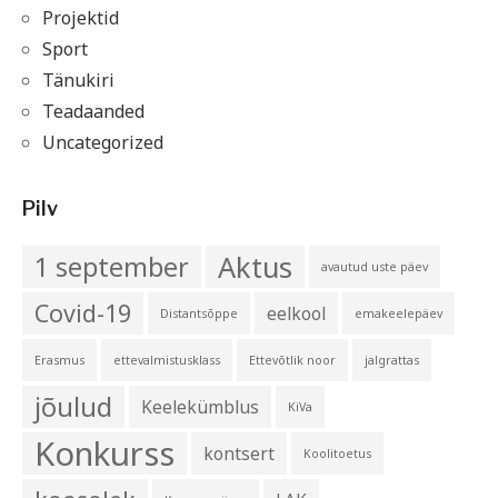
Projektid
Sport
Tänukiri
Teadaanded
Uncategorized
Pilv
Aktus
1 september
avautud uste päev
Covid-19
eelkool
Distantsõppe
emakeelepäev
Erasmus
ettevalmistusklass
Ettevõtlik noor
jalgrattas
jõulud
Keelekümblus
KiVa
Konkurss
kontsert
Koolitoetus