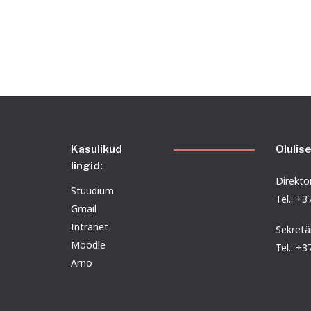
Kasulikud
Olulis
lingid:
Direktor
Stuudium
Tel.: +
Gmail
Intranet
Sekretä
Moodle
Tel.: +
Arno