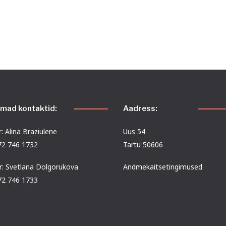
emad kontaktid:
Aadress:
: Alina Braziulene
Uus 54
372 746 1732
Tartu 50606
r: Svetlana Dolgorukova
Andmekaitsetingimused
372 746 1733