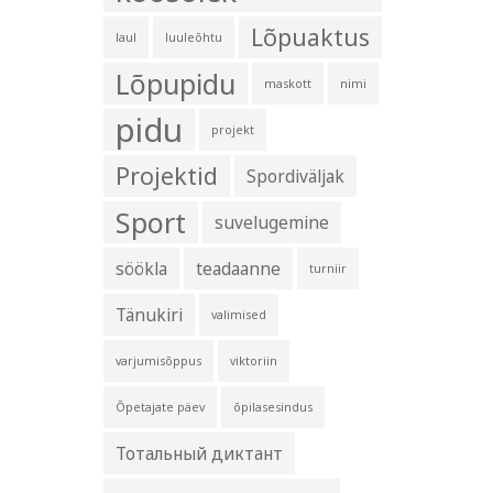
Lõpuaktus
laul
luuleõhtu
Lõpupidu
maskott
nimi
pidu
projekt
Projektid
Spordiväljak
Sport
suvelugemine
söökla
teadaanne
turniir
Tänukiri
valimised
varjumisõppus
viktoriin
Õpetajate päev
õpilasesindus
Тотальный диктант