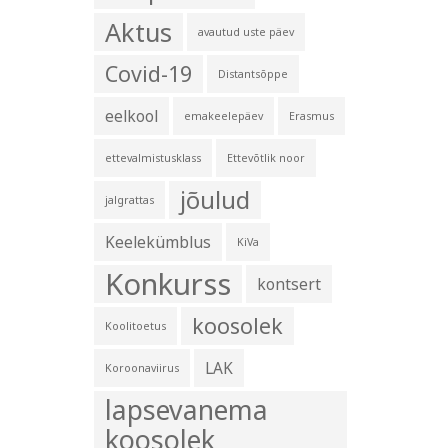
Aktus
avautud uste päev
Covid-19
Distantsõppe
eelkool
emakeelepäev
Erasmus
ettevalmistusklass
Ettevõtlik noor
jõulud
jalgrattas
Keelekümblus
KiVa
Konkurss
kontsert
koosolek
Koolitoetus
LAK
Koroonaviirus
lapsevanema
koosolek