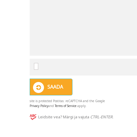
SAADA
site is protected Postitas: reCAPTCHA and the Google
Privacy Policy
and
Terms of Service
apply.
Leidsite vea? Märgi ja vajuta
CTRL-ENTER
.