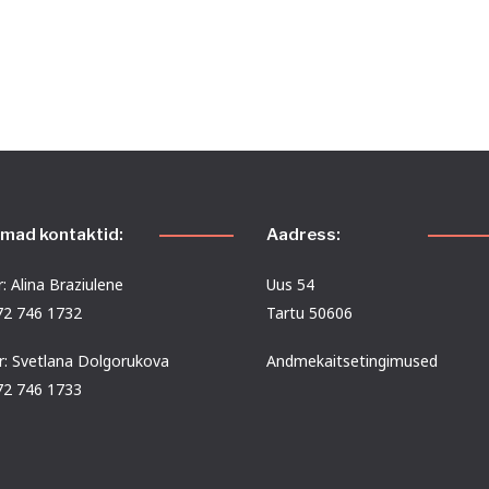
emad kontaktid:
Aadress:
: Alina Braziulene
Uus 54
372 746 1732
Tartu 50606
r: Svetlana Dolgorukova
Andmekaitsetingimused
372 746 1733