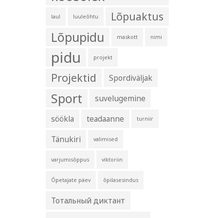
Lõpuaktus
laul
luuleõhtu
Lõpupidu
maskott
nimi
pidu
projekt
Projektid
Spordiväljak
Sport
suvelugemine
söökla
teadaanne
turniir
Tänukiri
valimised
varjumisõppus
viktoriin
Õpetajate päev
õpilasesindus
Тотальный диктант