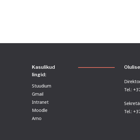
Kasulikud
Olulis
lingid:
Direktor
Stuudium
Tel.: +
Gmail
Intranet
Sekretä
Moodle
Tel.: +
Arno