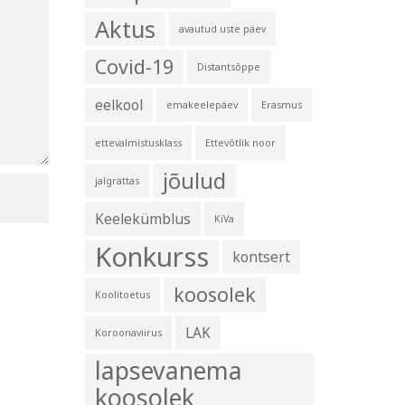
Aktus
avautud uste päev
Covid-19
Distantsõppe
eelkool
emakeelepäev
Erasmus
ettevalmistusklass
Ettevõtlik noor
jõulud
jalgrattas
Keelekümblus
KiVa
Konkurss
kontsert
koosolek
Koolitoetus
LAK
Koroonaviirus
lapsevanema
koosolek