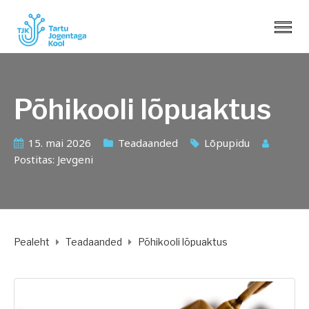
Põhikooli lõpuaktus
15. mai 2026
Teadaanded
Lõpupidu
Postitas:
Jevgeni
Pealeht
Teadaanded
Põhikooli lõpuaktus