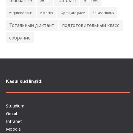
teadaanne
Tänukiri
turniir
valimised
varjumisõppus
viktoriin
Õpetajate päev
õpilasesindus
Тотальный диктант
подготовительный класс
собрание
Kasulikud lingid:
Stuudium
Gmail
Intranet
Moodle