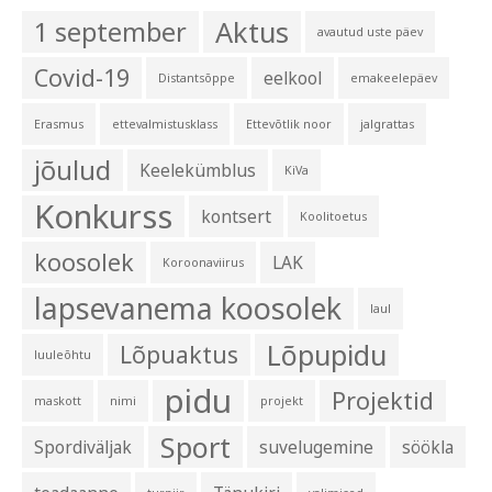
Aktus
1 september
avautud uste päev
Covid-19
eelkool
Distantsõppe
emakeelepäev
Erasmus
ettevalmistusklass
Ettevõtlik noor
jalgrattas
jõulud
Keelekümblus
KiVa
Konkurss
kontsert
Koolitoetus
koosolek
LAK
Koroonaviirus
lapsevanema koosolek
laul
Lõpupidu
Lõpuaktus
luuleõhtu
pidu
Projektid
maskott
nimi
projekt
Sport
Spordiväljak
suvelugemine
söökla