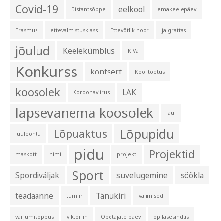
Covid-19
eelkool
Distantsõppe
emakeelepäev
Erasmus
ettevalmistusklass
Ettevõtlik noor
jalgrattas
jõulud
Keelekümblus
KiVa
Konkurss
kontsert
Koolitoetus
koosolek
LAK
Koroonaviirus
lapsevanema koosolek
laul
Lõpupidu
Lõpuaktus
luuleõhtu
pidu
Projektid
maskott
nimi
projekt
Sport
Spordiväljak
suvelugemine
söökla
teadaanne
Tänukiri
turniir
valimised
varjumisõppus
viktoriin
Õpetajate päev
õpilasesindus