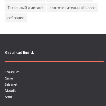
Тотальный диктант
подготовительный класс
собрание
Kasulikud lingid:
Stuudium
Gmail
Intranet
Moodle
Arno