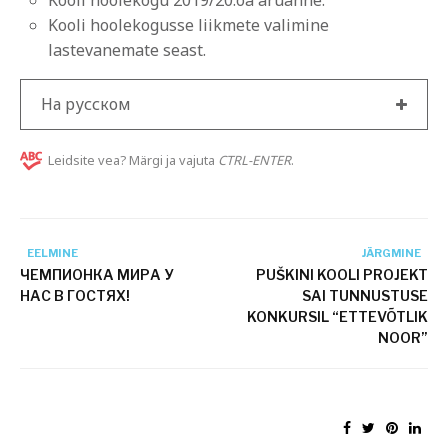
Kooli hoolekogu 2019/20.õa aruanne.
Kooli hoolekogusse liikmete valimine
lastevanemate seast.
На русском
Leidsite vea? Märgi ja vajuta
CTRL-ENTER
.
EELMINE
JÄRGMINE
ЧЕМПИОНКА МИРА У
PUŠKINI KOOLI PROJEKT
НАС В ГОСТЯХ!
SAI TUNNUSTUSE
KONKURSIL “ETTEVÕTLIK
NOOR”